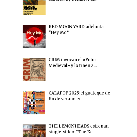
RED MOON YARD adelanta
“Hey Mo”
CRIM invocan el «Futur
Medieval» y lo traen a…
CALAPOP 2025: el guateque de
fin de verano en…
THE LEMONHEADS estrenan
single-vídeo: “The Ke…