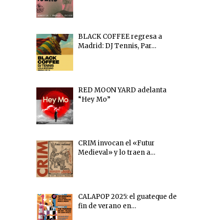
BLACK COFFEE regresa a
Madrid: DJ Tennis, Par…
RED MOON YARD adelanta
“Hey Mo”
CRIM invocan el «Futur
Medieval» y lo traen a…
CALAPOP 2025: el guateque de
fin de verano en…