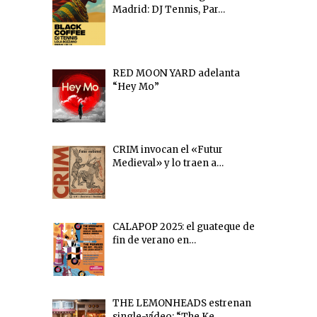
Madrid: DJ Tennis, Par…
RED MOON YARD adelanta
“Hey Mo”
CRIM invocan el «Futur
Medieval» y lo traen a…
CALAPOP 2025: el guateque de
fin de verano en…
THE LEMONHEADS estrenan
single-vídeo: “The Ke…