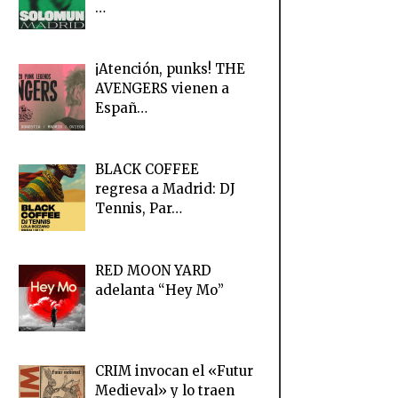
…
¡Atención, punks! THE
AVENGERS vienen a
Españ…
BLACK COFFEE
regresa a Madrid: DJ
Tennis, Par…
RED MOON YARD
adelanta “Hey Mo”
CRIM invocan el «Futur
Medieval» y lo traen