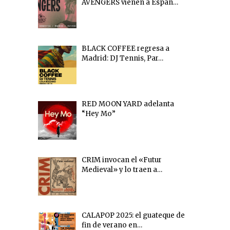
AVENGERS vienen a Españ…
BLACK COFFEE regresa a
Madrid: DJ Tennis, Par…
RED MOON YARD adelanta
“Hey Mo”
CRIM invocan el «Futur
Medieval» y lo traen a…
CALAPOP 2025: el guateque de
fin de verano en…