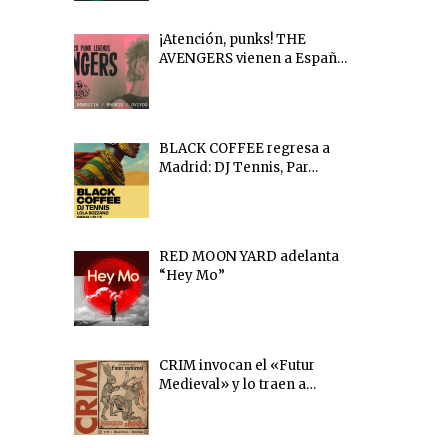
¡Atención, punks! THE
AVENGERS vienen a Españ…
BLACK COFFEE regresa a
Madrid: DJ Tennis, Par…
RED MOON YARD adelanta
“Hey Mo”
CRIM invocan el «Futur
Medieval» y lo traen a…