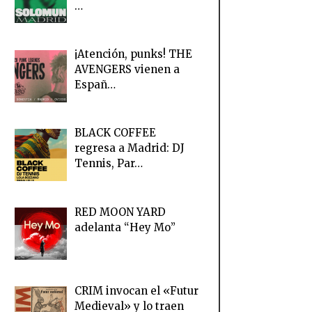
…
¡Atención, punks! THE
AVENGERS vienen a
Españ…
BLACK COFFEE
regresa a Madrid: DJ
Tennis, Par…
RED MOON YARD
adelanta “Hey Mo”
CRIM invocan el «Futur
Medieval» y lo traen