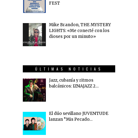
FEST
Mike Brandon, THE MYSTERY
LIGHTS: «Me conecté con los
dioses por un minuto»
ÚLTIMAS NOTICIAS
Jazz, cubanía y ritmos
balcánicos: IZNAJAZZ 2…
El dúo sevillano JUVENTUDE
lanzan “Mis Pecado…