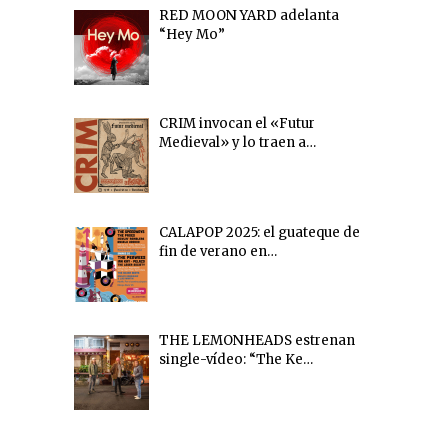
RED MOON YARD adelanta
“Hey Mo”
CRIM invocan el «Futur
Medieval» y lo traen a…
CALAPOP 2025: el guateque de
fin de verano en…
THE LEMONHEADS estrenan
single-vídeo: “The Ke…