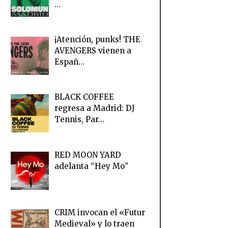
…
¡Atención, punks! THE
AVENGERS vienen a
Españ…
BLACK COFFEE
regresa a Madrid: DJ
Tennis, Par…
RED MOON YARD
adelanta “Hey Mo”
CRIM invocan el «Futur
Medieval» y lo traen