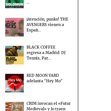
…
¡Atención, punks! THE
AVENGERS vienen a
Españ…
BLACK COFFEE
regresa a Madrid: DJ
Tennis, Par…
RED MOON YARD
adelanta “Hey Mo”
CRIM invocan el «Futur
Medieval» y lo traen