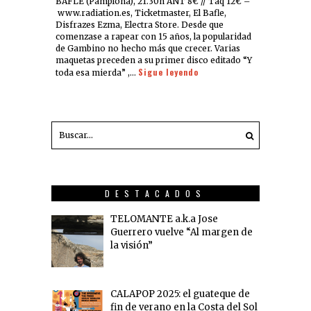
BAFLE (Pamplona), 21.30h ANT 8€ // Taq 12€ –
www.radiation.es, Ticketmaster, El Bafle,
Disfrazes Ezma, Electra Store. Desde que
comenzase a rapear con 15 años, la popularidad
de Gambino no hecho más que crecer. Varias
maquetas preceden a su primer disco editado “Y
Sigue leyendo
toda esa mierda” ,…
DESTACADOS
TELOMANTE a.k.a Jose
Guerrero vuelve “Al margen de
la visión”
CALAPOP 2025: el guateque de
fin de verano en la Costa del Sol