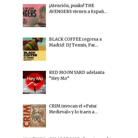
¡Atención, punks! THE
AVENGERS vienen a Españ…
BLACK COFFEE regresa a
Madrid: DJ Tennis, Par…
RED MOON YARD adelanta
“Hey Mo”
CRIM invocan el «Futur
Medieval» y lo traen a…