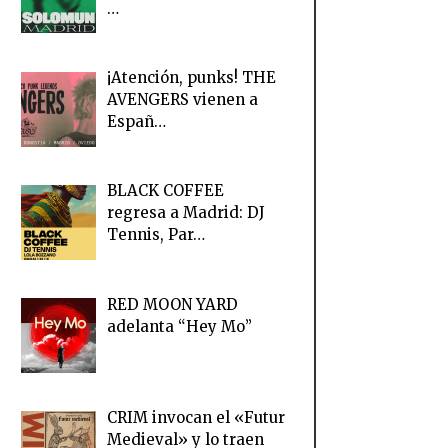
…
¡Atención, punks! THE
AVENGERS vienen a
Españ…
BLACK COFFEE
regresa a Madrid: DJ
Tennis, Par…
RED MOON YARD
adelanta “Hey Mo”
CRIM invocan el «Futur
Medieval» y lo traen