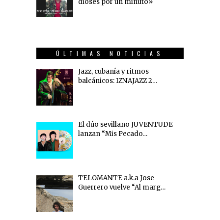
dioses por un minuto»
ÚLTIMAS NOTICIAS
Jazz, cubanía y ritmos
balcánicos: IZNAJAZZ 2…
El dúo sevillano JUVENTUDE
lanzan “Mis Pecado…
TELOMANTE a.k.a Jose
Guerrero vuelve “Al marg…