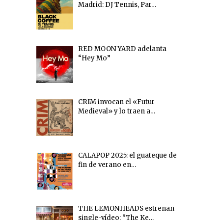
Madrid: DJ Tennis, Par…
RED MOON YARD adelanta
“Hey Mo”
CRIM invocan el «Futur
Medieval» y lo traen a…
CALAPOP 2025: el guateque de
fin de verano en…
THE LEMONHEADS estrenan
single-vídeo: “The Ke…