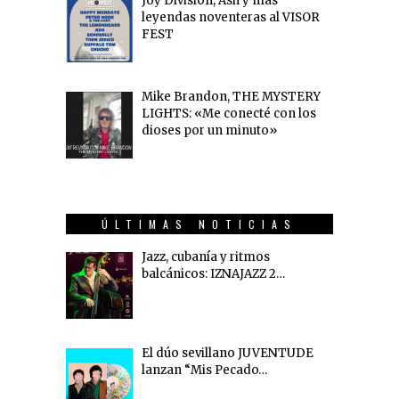
Joy Division, Ash y más
leyendas noventeras al VISOR
FEST
Mike Brandon, THE MYSTERY
LIGHTS: «Me conecté con los
dioses por un minuto»
ÚLTIMAS NOTICIAS
Jazz, cubanía y ritmos
balcánicos: IZNAJAZZ 2…
El dúo sevillano JUVENTUDE
lanzan “Mis Pecado…