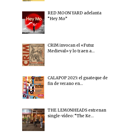
RED MOON YARD adelanta
“Hey Mo”
CRIM invocan el «Futur
Medieval» y lo traen a…
CALAPOP 2025: el guateque de
fin de verano en…
THE LEMONHEADS estrenan
single-vídeo: “The Ke…