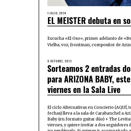
1 JULIO, 2014
EL MEISTER debuta en sol
Escucha «El Oso», primer adelanto de «Besti
Vielba, voz, frontman, compositor de Ari
9 OCTUBRE, 2013
Sorteamos 2 entradas do
para ARIZONA BABY, este
viernes en la Sala Live
El ciclo Alternativas en Concierto (AQUÍ, t
fechas) lleva a la sala de Carabanchel a Ar
Baby (en formato guitar dúo) + The Levita
viernes, y quiere invitar a dos seguidores
no perdérselo. Si quieres ir acompañado a