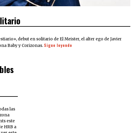
itario
ario», debut en solitario de El Meister, el alter ego de Javier
Sigue leyendo
zona Baby y Corizonas.
bles
odas las
izona
nts este
 de HRB a
 ver este