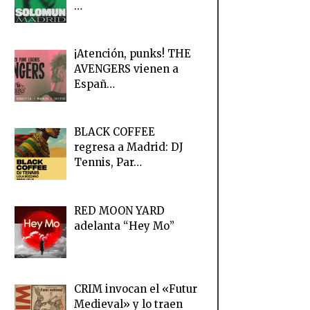
…
¡Atención, punks! THE
AVENGERS vienen a
Españ…
BLACK COFFEE
regresa a Madrid: DJ
Tennis, Par…
RED MOON YARD
adelanta “Hey Mo”
CRIM invocan el «Futur
Medieval» y lo traen