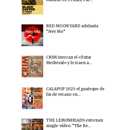
RED MOON YARD adelanta
“Hey Mo”
CRIM invocan el «Futur
Medieval» y lo traen a…
CALAPOP 2025: el guateque de
fin de verano en…
THE LEMONHEADS estrenan
single-vídeo: “The Ke…