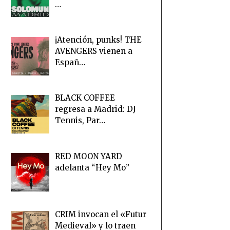
…
¡Atención, punks! THE
AVENGERS vienen a
Españ…
BLACK COFFEE
regresa a Madrid: DJ
Tennis, Par…
RED MOON YARD
adelanta “Hey Mo”
CRIM invocan el «Futur
Medieval» y lo traen