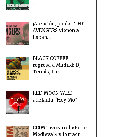
…
¡Atención, punks! THE
AVENGERS vienen a
Españ…
BLACK COFFEE
regresa a Madrid: DJ
Tennis, Par…
RED MOON YARD
adelanta “Hey Mo”
CRIM invocan el «Futur
Medieval» y lo traen