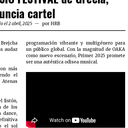
uncia cartel
o el 2 abril, 2025
por
HRB
 Brejcha
programación vibrante y multigénero para
ás audaz
un público global. Con la magnitud de OAKA
como nuevo escenario, Primer 2025 promete
ser una auténtica odisea musical.
 con más
iendo el
e Atenas
l listón,
n de los
a dance,
finitiva
o el sol