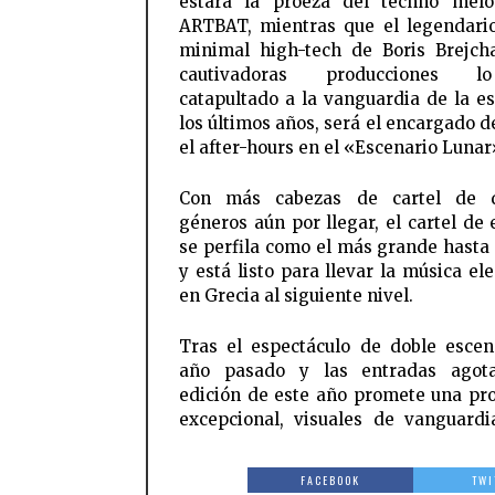
estará la proeza del techno meló
ARTBAT, mientras que el legendari
minimal high-tech de Boris Brejch
cautivadoras producciones 
catapultado a la vanguardia de la e
los últimos años, será el encargado d
el after-hours en el «Escenario Lunar
Con más cabezas de cartel de d
géneros aún por llegar, el cartel de 
se perfila como el más grande hasta 
y está listo para llevar la música el
en Grecia al siguiente nivel.
Tras el espectáculo de doble escen
año pasado y las entradas agota
edición de este año promete una pr
excepcional, visuales de vanguard
FACEBOOK
TWI