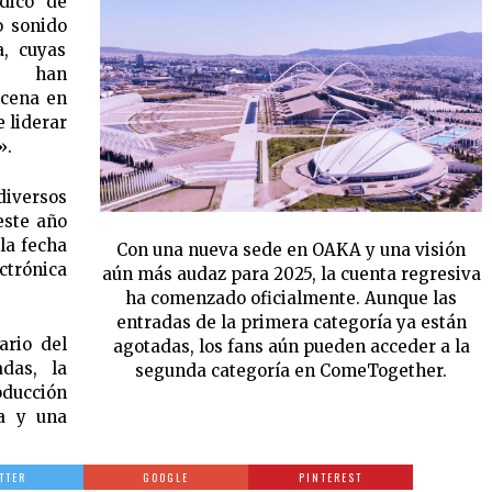
dico de
o sonido
a, cuyas
lo han
scena en
e liderar
».
iversos
este año
la fecha
Con una nueva sede en OAKA y una visión
ectrónica
aún más audaz para 2025, la cuenta regresiva
ha comenzado oficialmente. Aunque las
entradas de la primera categoría ya están
ario del
agotadas, los fans aún pueden acceder a la
das, la
segunda categoría en ComeTogether.
oducción
ia y una
TTER
GOOGLE
PINTEREST