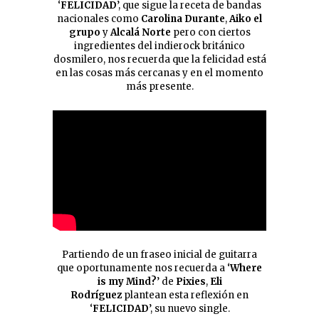
‘
FELICIDAD
’, que sigue la receta de bandas
nacionales como
Carolina Durante
,
Aiko el
grupo
y
Alcalá Norte
pero con ciertos
ingredientes del indierock británico
dosmilero, nos recuerda que la felicidad está
en las cosas más cercanas y en el momento
más presente.
Partiendo de un fraseo inicial de guitarra
que oportunamente nos recuerda a ‘
Where
is my Mind?
’ de
Pixies
,
Eli
Rodríguez
plantean esta reflexión en
‘
FELICIDAD
’, su nuevo single.