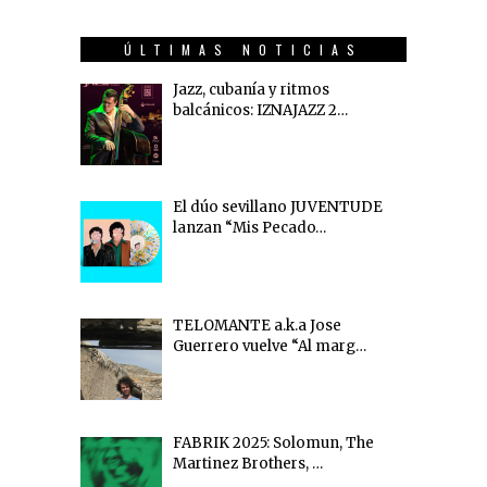
ÚLTIMAS NOTICIAS
Jazz, cubanía y ritmos
balcánicos: IZNAJAZZ 2…
El dúo sevillano JUVENTUDE
lanzan “Mis Pecado…
TELOMANTE a.k.a Jose
Guerrero vuelve “Al marg…
FABRIK 2025: Solomun, The
Martinez Brothers, …