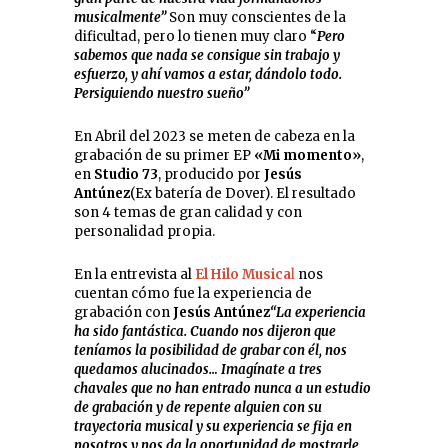
musicalmente”
Son muy conscientes de la
dificultad, pero lo tienen muy claro “
Pero
sabemos que nada se consigue sin trabajo y
esfuerzo, y ahí vamos a estar, dándolo todo.
Persiguiendo nuestro sueño”
En Abril del 2023 se meten de cabeza en la
grabación de su primer EP
«Mi momento»
,
en
Studio 73
, producido por
Jesús
Antúnez
(Ex batería de Dover). El resultado
son 4 temas de gran calidad y con
personalidad propia.
En la entrevista al
El
Hilo Musica
l
nos
cuentan cómo fue la experiencia de
grabación con
Jesús Antúnez
“La experiencia
ha sido fantástica. Cuando nos dijeron que
teníamos la posibilidad de grabar con él, nos
quedamos alucinados… Imagínate a tres
chavales que no han entrado nunca a un estudio
de grabación y de repente alguien con su
trayectoria musical y su experiencia se fija en
nosotros y nos da la oportunidad de mostrarle