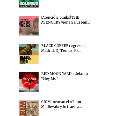
¡Atención, punks! THE
AVENGERS vienen a Españ…
BLACK COFFEE regresa a
Madrid: DJ Tennis, Par…
RED MOON YARD adelanta
“Hey Mo”
CRIM invocan el «Futur
Medieval» y lo traen a…