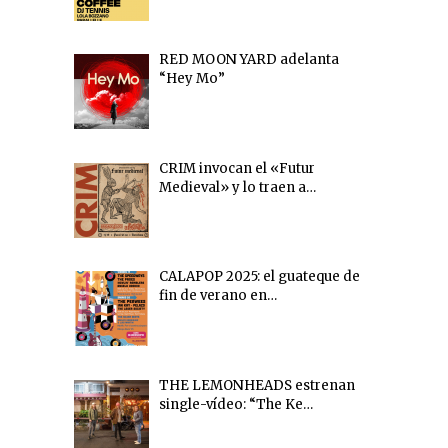
RED MOON YARD adelanta
“Hey Mo”
CRIM invocan el «Futur
Medieval» y lo traen a…
CALAPOP 2025: el guateque de
fin de verano en…
THE LEMONHEADS estrenan
single-vídeo: “The Ke…