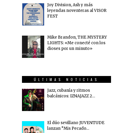
Joy Division, Ash y más
leyendas noventeras al VISOR
FEST
Mike Brandon, THE MYSTERY
LIGHTS: «Me conecté con los
dioses por un minuto»
ÚLTIMAS NOTICIAS
Jazz, cubanía y ritmos
balcánicos: IZNAJAZZ 2…
El dúo sevillano JUVENTUDE
lanzan “Mis Pecado…