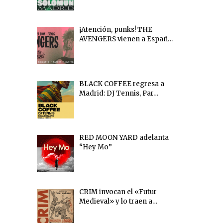
¡Atención, punks! THE
AVENGERS vienen a Españ…
BLACK COFFEE regresa a
Madrid: DJ Tennis, Par…
RED MOON YARD adelanta
“Hey Mo”
CRIM invocan el «Futur
Medieval» y lo traen a…