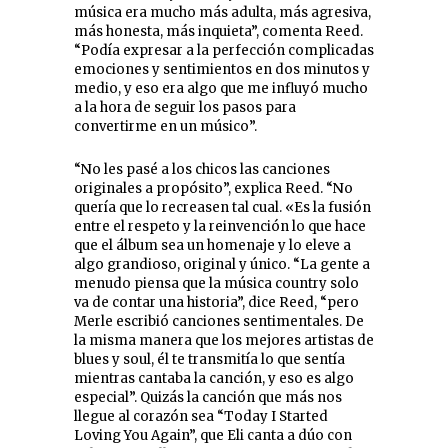
música era mucho más adulta, más agresiva,
más honesta, más inquieta”, comenta Reed.
“Podía expresar a la perfección complicadas
emociones y sentimientos en dos minutos y
medio, y eso era algo que me influyó mucho
a la hora de seguir los pasos para
convertirme en un músico”.
“No les pasé a los chicos las canciones
originales a propósito”, explica Reed. “No
quería que lo recreasen tal cual. «Es la fusión
entre el respeto y la reinvención lo que hace
que el álbum sea un homenaje y lo eleve a
algo grandioso, original y único. “La gente a
menudo piensa que la música country solo
va de contar una historia”, dice Reed, “pero
Merle escribió canciones sentimentales. De
la misma manera que los mejores artistas de
blues y soul, él te transmitía lo que sentía
mientras cantaba la canción, y eso es algo
especial”. Quizás la canción que más nos
llegue al corazón sea “Today I Started
Loving You Again”, que Eli canta a dúo con