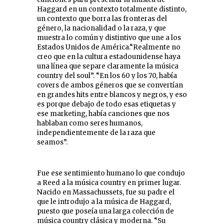
Haggard en un contexto totalmente distinto,
un contexto que borra las fronteras del
género, la nacionalidad o la raza, y que
muestra lo común y distintivo que une a los
Estados Unidos de América.“Realmente no
creo que en la cultura estadounidense haya
una línea que separe claramente la música
country del soul”. “En los 60 y los 70, había
covers de ambos géneros que se convertían
en grandes hits entre blancos y negros, y eso
es porque debajo de todo esas etiquetas y
ese marketing, había canciones que nos
hablaban como seres humanos,
independientemente de la raza que
seamos”.
Fue ese sentimiento humano lo que condujo
a Reed a la música country en primer lugar.
Nacido en Massachussets, fue su padre el
que le introdujo a la música de Haggard,
puesto que poseía una larga colección de
música country clásica y moderna. “Su