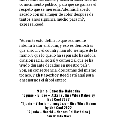
conocimiento público, para que se ganase el
respeto que se merecía. Además, haberlo
sacado con una mujer de color después de
tantos años significa mucho para mí”,
expresa Reed.
“Además esto define lo que realmente
intenta tratar el álbum, y eso es demostrar
que el soul y el country han ido siempre de la
mano, y que lo que lo ha separado ha sido la
división racial, social y comercial que se ha
vivido durante décadas en nuestro país”.
Son, en consecuencia, dos ramas del mismo
tronco, y
Eli Paperboy Reed
está aquí para
enseñarnos el árbol entero.
9 junio- Donostia- Dabadaba
10 junio – Bilbao – Azkena . Gira Vibra Mahou by
Mad Cool 2022
11 junio – Vitoria – Jimmy Jazz – Gira Vibra Mahou
by Mad Cool 2022
12 junio – Madrid – Noches Del Botánico (
con Imelda May)