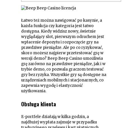
Łatwo też można nawigować po kasynie, a
każda funkcja czy kategoria jest łatwo
dostępna. Kiedy widzisz nowy, świetnie
wyglądający slot, pierwszym odruchem jest
wpłacenie depozytu i rozpoczęcie gry na
prawdziwe pieniądze. Ale po co ryzykować,
skoro możesz najpierw przetestować grę w
wersji demo? Beep Beep Casino umożliwia
grę zarówno na prawdziwe pieniądze, jak i w
trybie demo, co pozwala graczom testować
gry bez ryzyka. Wszystkie gry są dostępne na
urządzeniach mobilnych i stacjonarnych, co
zapewnia wygodę i elastyczność
użytkowania.
Obsługa klienta
E-portfele działają w kilka godzin, a
najdłużej wypłata zajmuje w przypadku
tradycyjnego przelewu i kart płatniczych