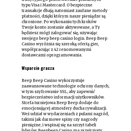
typu Visa i Mastercard. O bezpieczne
transakcje dbają natomiast zaufane metody
płatności, dzięki którym nasze pieniądze są
chronione. Po wykonaniu tych kroków
Twoje konto zostanie aktywowane, a Ty
będziesz mógł zalogować się, używając
swojego beep beep casino login. Beep Beep
Casino wyróżnia się szeroką ofertą gier,
współpracując z 42 renomowanymi
dostawcami oprogramowania.
Wsparcie gracza
Beep Beep Casino wykorzystuje
zaawansowane technologie ochrony danych,
w tym szyfrowanie SSL, aby zapewnić
bezpieczeństwo informacji użytkowników.
Strefa turniejowa Beep Beep dodaje do
emocjonującej atmosfery ducha rywalizacji.
Weź udział w wydarzeniach z pulami nagród,
takimi jak darmowe spiny czy nagrody
pieniężne, i wspinaj się na szczyt tabeli
liderów. Beepbeep Casino ma przejrzysty