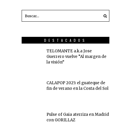
DESTACADOS
TELOMANTE a.k.a Jose
Guerrero vuelve “Al margen de
la visión”
CALAPOP 2025: el guateque de
fin de verano en la Costa del Sol
Pulse of Gaia aterriza en Madrid
con GORILLAZ