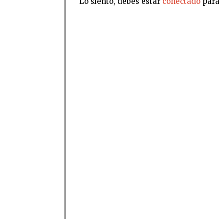
Lo siento, debes estar
conectado
para