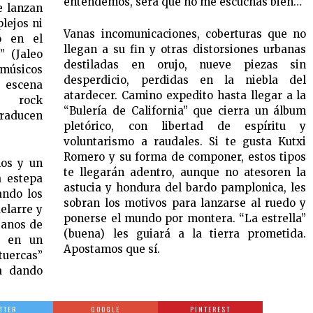
entendemos, será que no me escuchas bien…”
e lanzan
plejos ni
Vanas incomunicaciones, coberturas que no
do en el
llegan a su fin y otras distorsiones urbanas
” (Jaleo
destiladas en orujo, nueve piezas sin
 músicos
desperdicio, perdidas en la niebla del
 escena
atardecer. Camino expedito hasta llegar a la
n rock
“Bulería de California” que cierra un álbum
traducen
pletórico, con libertad de espíritu y
voluntarismo a raudales. Si te gusta Kutxi
Romero y su forma de componer, estos tipos
nos y un
te llegarán adentro, aunque no atesoren la
a estepa
astucia y hondura del bardo pamplonica, les
ando los
sobran los motivos para lanzarse al ruedo y
elarre y
ponerse el mundo por montera. “La estrella”
sanos de
(buena) les guiará a la tierra prometida.
a en un
Apostamos que sí.
tuercas”
a dando
TTER
GOOGLE
PINTEREST