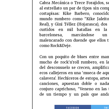
Cabra Mecánica o Trece Forajidos, s
al estrellato un par de tipos sin com
cortapisas: Kike Barbero, conoci
mundo rumbero como “Kike Jaleito
Real), y Gini Téllez (Hojarasca), dos
curtidos en mil batallas en la
barcelonesa, marcándose u
malencarado con duende que ellos 
como Rock&Deje.
Con un poquito de blues entre ma
mucho de rock’n’roll rumbero, en l
del desconsuelo se crecen, amplific
ecos callejeros en una ‘mueca de aqu
calavera’. Hechiceros de estopa, arte
canciones, apuestan doble o nad
conjuro caprichoso, “Veneno en las 
de un tiempo y un país que and
FACEBOOK
TWI