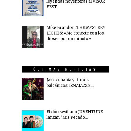
leyendas noventeras al VISOR
FEST
Mike Brandon, THE MYSTERY
LIGHTS: «Me conecté con los
dioses por un minuto»
ÚLTIMAS NOTICIAS
Jazz, cubanía y ritmos
balcánicos: IZNAJAZZ 2…
El dúo sevillano JUVENTUDE
lanzan “Mis Pecado…