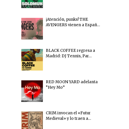
¡Atención, punks! THE
AVENGERS vienen a Españ…
BLACK COFFEE regresa a
Madrid: DJ Tennis, Par…
RED MOON YARD adelanta
“Hey Mo”
CRIM invocan el «Futur
Medieval» y lo traen a…