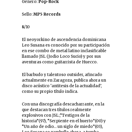
Género:
Pop-Rock
Sello:
MP5 Records
8
/10
El neoyorkino de ascendencia dominicana
Leo Susana es conocido por su participación
en ese combo de metal latino inclasificable
llamado JSL (Jodio Loco Sucio) y por sus
aventuras como guitarrista de Huecco.
El barbudo y talentoso outsider, afincado
actualmente en Zaragoza, publica ahora un
disco acústico ‘antitesis de la actualidad’,
como su propio título indica.
Con una discografía descacharrante, en la
que destacan tres títulos realmente
explosivos con JSL:,”Testigos de la
historia”(97), “Serpiente en el huerto”(00) y
“Un año de odio… un siglo de miedo”(03),