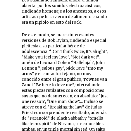
Leo Susana se zambulle ahora, a tumba
abierta, por los sonidos electroacústicos,
rindiendo homenaje a los ancestros, a esos
artistas que le sirvieron de alimento cuando
era un pipiolo en esto del rock.
De este modo, se marca interesantes
versiones de Bob Dylan, rindiendo especial
pleitesía a su particular héroe de
adolescencia: “Don’t think twice, It’s alright”,
“Make you feel my love”, “Not dark yet”,
amén de Leonard Cohen “Hallelujah”, John
Lennon “Jealous guy”, Nick Cave “Into my
arms” y el cantautor tejano, no muy
conocido entre el gran público, Townes Van
Zandt “Be here to love me”, intercalando
estas piezas rutilantes con composiciones
suyas que no desmerecen, en absoluto: “Just
one reason”, “One man show”…. Incluso se
atreve con el “Breaking the law” de Judas
Priest con sorprendente resultado, además
de “Paranoid” de Black Sabbath y “Smells
like teen spirit” de Nirvana, irreconocibles
ambas, en un triple mortal sin red. Un salto