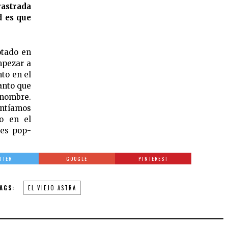
rastrada
d es que
otado en
mpezar a
to en el
anto que
 nombre.
entíamos
o en el
 es pop-
TTER
GOOGLE
PINTEREST
AGS:
EL VIEJO ASTRA