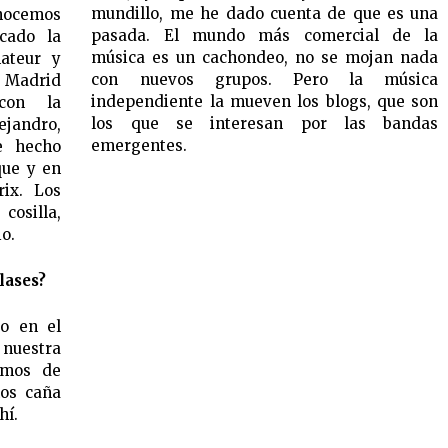
mundillo, me he dado cuenta de que es una
nocemos
pasada. El mundo más comercial de la
cado la
música es un cachondeo, no se mojan nada
ateur y
con nuevos grupos. Pero la música
n Madrid
independiente la mueven los blogs, que son
con la
los que se interesan por las bandas
ejandro,
emergentes.
e hecho
que y en
ix. Los
osilla,
o.
lases?
do en el
 nuestra
omos de
mos caña
hí.