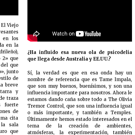
El Viejo
santes
 en los
da en la
rileño),
¿Ha influido esa nueva ola de psicodelia
o 2» que
que llega desde Australia y EE.UU.?
 del que
», junto
Sí, la verdad es que en esa onda hay un
stilo de
nombre de referencia que es Tame Impala,
na breve
que son muy buenos, buenísimos, y son una
itarra y
influencia importante para nosotros. Ahora le
de traza
estamos dando caña sobre todo a The Olivia
 fuerte
Tremor Control, que son una influencia igual
iones de
o más importante, y también a Temples.
ima cita
Últimamente hemos estado interesados en el
la sala
tema de la creación de ambientes,
guro que
atmósferas, la experimentación, también