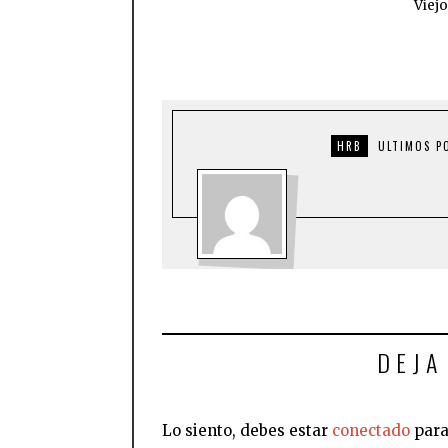
Viej
HRB
ULTIMOS P
DEJA
Lo siento, debes estar
conectado
para