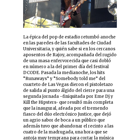
La épica del pop de estadio retumbó anoche
en las paredes de las facultades de Ciudad
Universitaria, y quién sabe si en los cercanos
aposentos de Rajoy, acompañada del rugido
de una masa enfervorecida que casi dobló
en número a la del primer día del festival
DCODE. Pasada la medianoche, los hits
“Runaways” y “Somebody told me” del
cuarteto de Las Vegas dieron el pistoletazo
de salida al punto álgido del cierre para una
segunda jornada –finiquitada por Eme Dj y
Kill the Hipsters- que resultó más completa
que la inaugural, afeada por el tremendo
fiasco del dúo electrónico Justice, que dejó
un agrio sabor de boca a un público que
además tuvo que abandonar el recinto a las
cuatro de la madrugada, una hora que se
antoja muy temprana para cortar la música