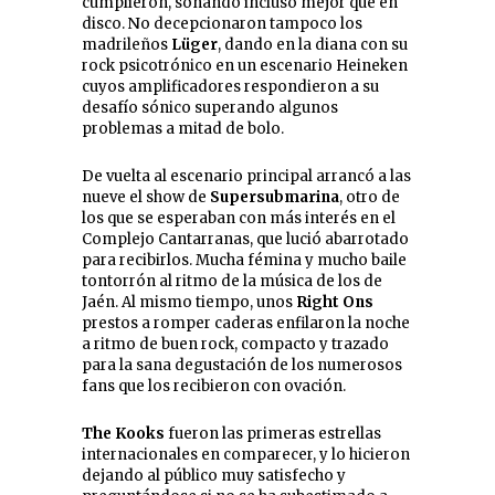
cumplieron, sonando incluso mejor que en
disco. No decepcionaron tampoco los
madrileños
Lüger
, dando en la diana con su
rock psicotrónico en un escenario Heineken
cuyos amplificadores respondieron a su
desafío sónico superando algunos
problemas a mitad de bolo.
De vuelta al escenario principal arrancó a las
nueve el show de
Supersubmarina
, otro de
los que se esperaban con más interés en el
Complejo Cantarranas, que lució abarrotado
para recibirlos. Mucha fémina y mucho baile
tontorrón al ritmo de la música de los de
Jaén. Al mismo tiempo, unos
Right Ons
prestos a romper caderas enfilaron la noche
a ritmo de buen rock, compacto y trazado
para la sana degustación de los numerosos
fans que los recibieron con ovación.
The Kooks
fueron las primeras estrellas
internacionales en comparecer, y lo hicieron
dejando al público muy satisfecho y