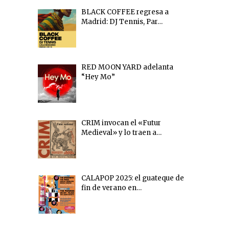
BLACK COFFEE regresa a
Madrid: DJ Tennis, Par…
RED MOON YARD adelanta
“Hey Mo”
CRIM invocan el «Futur
Medieval» y lo traen a…
CALAPOP 2025: el guateque de
fin de verano en…