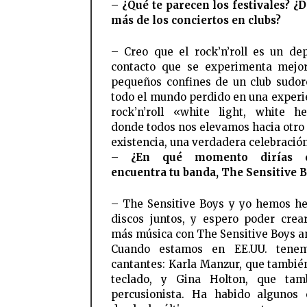
– ¿Qué te parecen los festivales? ¿D
más de los conciertos en clubs?
– Creo que el rock’n’roll es un de
contacto que se experimenta mejo
pequeños confines de un club sudor
todo el mundo perdido en una experi
rock’n’roll «white light, white h
donde todos nos elevamos hacia otro 
existencia, una verdadera celebración
– ¿En qué momento dirías 
encuentra tu banda, The Sensitive 
– The Sensitive Boys y yo hemos h
discos juntos, y espero poder cre
más música con The Sensitive Boys an
Cuando estamos en EE.UU. tene
cantantes: Karla Manzur, que también
teclado, y Gina Holton, que tam
percusionista. Ha habido algunos