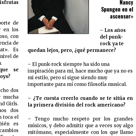
Nancy
isfrutas
Spungen en el
ascensor»
porte de
r en los
– Los años
oso, con
del punk-
encia de
rock ya te
eat». Es
quedan lejos, pero, ¿qué permanece?
nivel de
.
– El punk-rock siempre ha sido una
que se
inspiración para mí, hace mucho que ya no es
Boys?
mi estilo, pero sí sigue siendo muy
importante para mí como filosofía musical.
echo dos
ar mucha
– ¿Te cuesta creerlo cuando se te sitúa en
d Girls.
la primera división del rock americano?
mos dos
 toca el
– Tengo mucho respeto por los grandes
bién es
músicos, y debo admitir que a veces soy algo
 cambios
mitómano, especialmente con los que llamo