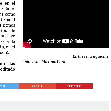
ee en el
Me Run».
das como
CD Sound
s ritmos
tipo de
nti hizo
las y la
n, en el
oon).
En breve la siguiente
entrevista: Mäximo Park
on las
editado
TTER
GOOGLE
PINTEREST