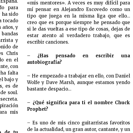
 España.
«mis mentores». A veces es muy difícil para
do para
mí pensar en Alejandro Escovedo como un
 ha sido
tipo que juega en la misma liga que ello…
a tocado
creo que es porque siempre he pensado que
 años, y
si le das vueltas a ese tipo de cosas, dejas de
s bandas
estar atento al verdadero trabajo, que es
rrista y
escribir canciones.
onido de
es Chris
– ¿Has pensado en escribir una
do en el
autobiografía?
ante, con
ha falta
– He empezado a trabajar en ello, con Daniel
l bajo y
Wolfe y Dave Marsh, aunque estamos yendo
s, es de
bastante despacio…
de soul.
secreta.
– ¿Qué significa para ti el nombre Chuck
piración
Prophet?
para mis
– Es uno de mis cinco guitarristas favoritos
de la actualidad, un gran autor, cantante, y un
o de tu