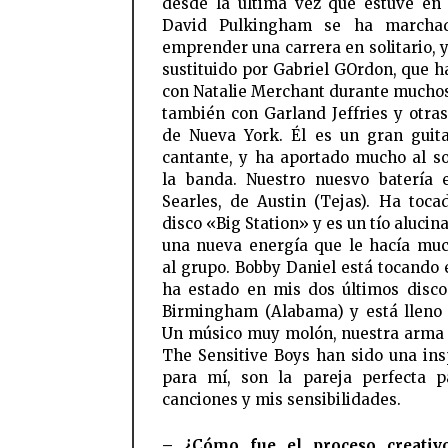
desde la última vez que estuve en
David Pulkingham se ha marcha
emprender una carrera en solitario, y
sustituido por Gabriel GOrdon, que h
con Natalie Merchant durante muchos
también con Garland Jeffries y otra
de Nueva York. Él es un gran guita
cantante, y ha aportado mucho al s
la banda. Nuestro nuesvo batería 
Searles, de Austin (Tejas). Ha toca
disco «Big Station» y es un tío alucin
una nueva energía que le hacía muc
al grupo. Bobby Daniel está tocando e
ha estado en mis dos últimos disco
Birmingham (Alabama) y está lleno 
Un músico muy molón, nuestra arma 
The Sensitive Boys han sido una ins
para mí, son la pareja perfecta 
canciones y mis sensibilidades.
– ¿Cómo fue el proceso creativ