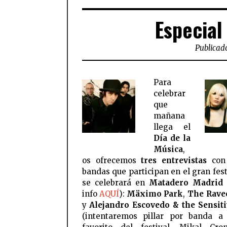
Especial
Publicado
Para
celebrar
que
mañana
llega el
Día de la
Música
,
os ofrecemos
tres entrevistas
con
bandas que participan en el gran fest
se celebrará en
Matadero Madrid
info
AQUÍ
):
Mäximo Park
,
The Rave
y
Alejandro Escovedo & the Sensit
(intentaremos pillar por banda a