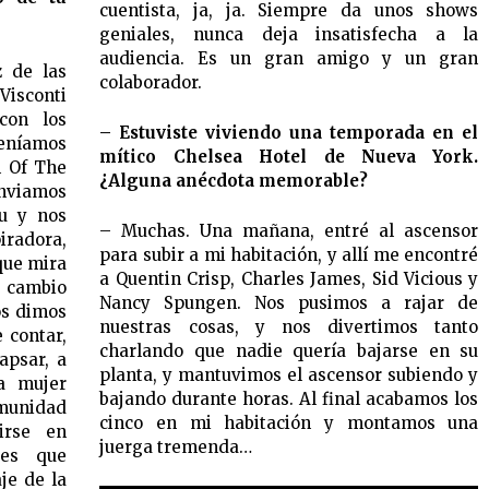
cuentista, ja, ja. Siempre da unos shows
geniales, nunca deja insatisfecha a la
audiencia. Es un gran amigo y un gran
z de las
colaborador.
isconti
con los
– Estuviste viviendo una temporada en el
teníamos
mítico Chelsea Hotel de Nueva York.
m Of The
¿Alguna anécdota memorable?
nviamos
u y nos
– Muchas. Una mañana, entré al ascensor
radora,
para subir a mi habitación, y allí me encontré
que mira
a Quentin Crisp, Charles James, Sid Vicious y
 cambio
Nancy Spungen. Nos pusimos a rajar de
os dimos
nuestras cosas, y nos divertimos tanto
 contar,
charlando que nadie quería bajarse en su
apsar, a
planta, y mantuvimos el ascensor subiendo y
na mujer
bajando durante horas. Al final acabamos los
munidad
cinco en mi habitación y montamos una
irse en
juerga tremenda…
des que
je de la