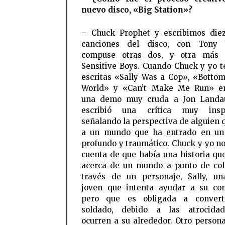
nuevo disco, «Big Station»?
– Chuck Prophet y escribimos die
canciones del disco, con Tony V
compuse otras dos, y otra más 
Sensitive Boys. Cuando Chuck y yo 
escritas «Sally Was a Cop», «Botto
World» y «Can’t Make Me Run» e
una demo muy cruda a Jon Landa
escribió una crítica muy inspi
señalando la perspectiva de alguien 
a un mundo que ha entrado en un
profundo y traumático. Chuck y yo n
cuenta de que había una historia que
acerca de un mundo a punto de col
través de un personaje, Sally, u
joven que intenta ayudar a su co
pero que es obligada a convert
soldado, debido a las atrocida
ocurren a su alrededor. Otro persona