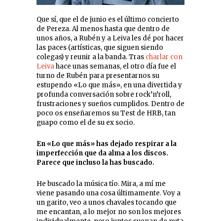
Que sí, que el de junio es el último concierto
de Pereza. Al menos hasta que dentro de
unos años, a Rubén y a Leiva les dé por hacer
las paces (artísticas, que siguen siendo
colegas) y reunir a la banda. Tras
charlar con
Leiva
hace unas semanas, el otro día fue el
turno de Rubén para presentarnos su
estupendo «Lo que más», en una divertida y
profunda conversación sobre rock’n’roll,
frustraciones y sueños cumplidos. Dentro de
poco os enseñaremos su Test de HRB, tan
guapo como el de su ex socio.
En «Lo que más» has dejado respirar a la
imperfección que da alma a los discos.
Parece que incluso la has buscado.
He buscado la música tío. Mira, a mí me
viene pasando una cosa últimamente. Voy a
un garito, veo a unos chavales tocando que
me encantan, a lo mejor no son los mejores