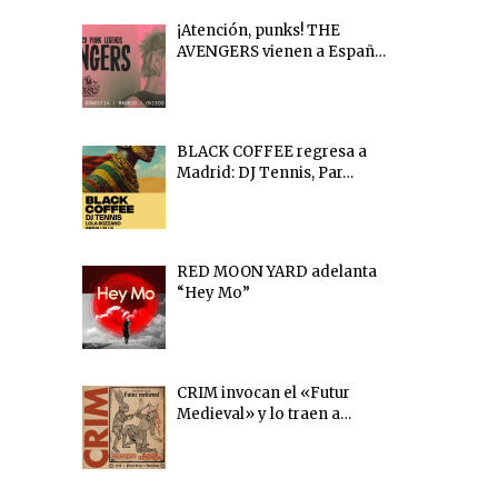
¡Atención, punks! THE
AVENGERS vienen a Españ…
BLACK COFFEE regresa a
Madrid: DJ Tennis, Par…
RED MOON YARD adelanta
“Hey Mo”
CRIM invocan el «Futur
Medieval» y lo traen a…