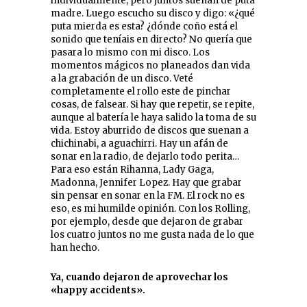
individualmente, pero juntos suenan de puta
madre. Luego escucho su disco y digo: «¿qué
puta mierda es esta? ¿dónde coño está el
sonido que teníais en directo? No quería que
pasara lo mismo con mi disco. Los
momentos mágicos no planeados dan vida
a la grabación de un disco. Veté
completamente el rollo este de pinchar
cosas, de falsear. Si hay que repetir, se repite,
aunque al batería le haya salido la toma de su
vida. Estoy aburrido de discos que suenan a
chichinabi, a aguachirri. Hay un afán de
sonar en la radio, de dejarlo todo perita…
Para eso están Rihanna, Lady Gaga,
Madonna, Jennifer Lopez. Hay que grabar
sin pensar en sonar en la FM. El rock no es
eso, es mi humilde opinión. Con los Rolling,
por ejemplo, desde que dejaron de grabar
los cuatro juntos no me gusta nada de lo que
han hecho.
Ya, cuando dejaron de aprovechar los
«happy accidents».