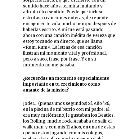
sorprendentes. Lo que escribiste con un
sentido hace años, termina mutando y
adopta otro sentido. Puede que incluso
estrofas, o canciones enteras, de repente
encajen en tu vida mucho tiempo después de
haberlas escrito. A mí me está pasando
ahora con una canción inédita de Pereza que
estoy tocando en directo, que se llama
«Rum, Rum». La letras de esa canción
ilustran mi momento vital y profesional,
pero a saco, frase por frase. Y en su
momento no me pasaba.
¿Recuerdas un momento especialmente
importante en tu crecimiento como
amante de la música?
Joder… (piensa unos segundos) Sí. Año ’86,
en la piscina de mi barrio con mi padre. Él
era muy melómano, le gustaban los Beatles,
los Rolling, mucho rock. Acababa de salir el
walk-man, y con mis 11 años, en una de estas
que no estoy jugando con mis colegas,
vuelvo a la toalla y me lo encuentro ahí