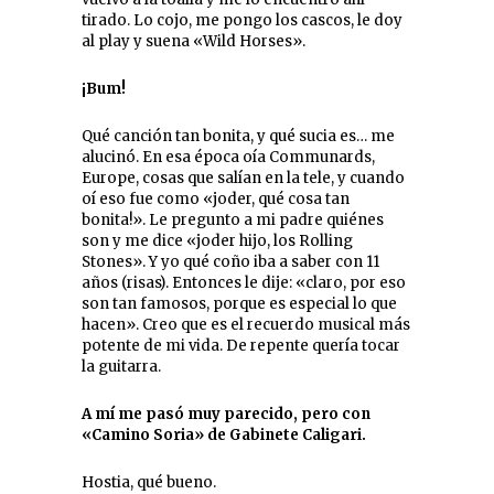
tirado. Lo cojo, me pongo los cascos, le doy
al play y suena «Wild Horses».
¡Bum!
Qué canción tan bonita, y qué sucia es… me
alucinó. En esa época oía Communards,
Europe, cosas que salían en la tele, y cuando
oí eso fue como «joder, qué cosa tan
bonita!». Le pregunto a mi padre quiénes
son y me dice «joder hijo, los Rolling
Stones». Y yo qué coño iba a saber con 11
años (risas). Entonces le dije: «claro, por eso
son tan famosos, porque es especial lo que
hacen». Creo que es el recuerdo musical más
potente de mi vida. De repente quería tocar
la guitarra.
A mí me pasó muy parecido, pero con
«Camino Soria» de Gabinete Caligari.
Hostia, qué bueno.