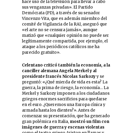
hace uso de la televisión para llevar a cabo
sus venganzas privadas». El Partido
Demócrata (PD), a través de su senador
Vincenzo Vita, que es además miembro del
comité de Vigilancia de la RAI, aseguró que
«el arte no se censura jamás», aunque
matizó que «cualquier opinión no puede ser
legítimamente compartida, por ejemplo, el
ataque a los periódicos católicos me ha
parecido gratuito».
Celentano criticó también la economía, a la
canciller alemana Angela Merkel y al
presidente francés Nicolas Sarkozy
y se
preguntó: «¿Qué mierda de vida es esta? La
guerra, la prima de riesgo, la economía… La
Merkel y Sarkozy imponen a los ciudadanos
griegos enormes sacrificios para quedarse
en el euro. ¿Queremos una Europa cínica y
armada hasta los dientes?». Antes de
comenzar su presentación, que ha generado
gran polémica en Italia,
mostró un film con
imágenes de guerra y escenas violentas
como el teatro griego Ariston en llamas y