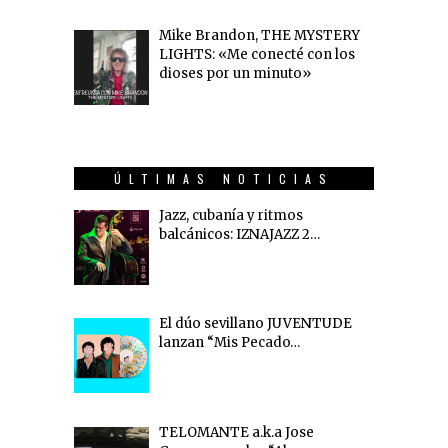
Mike Brandon, THE MYSTERY
LIGHTS: «Me conecté con los
dioses por un minuto»
ÚLTIMAS NOTICIAS
Jazz, cubanía y ritmos
balcánicos: IZNAJAZZ 2…
El dúo sevillano JUVENTUDE
lanzan “Mis Pecado…
TELOMANTE a.k.a Jose