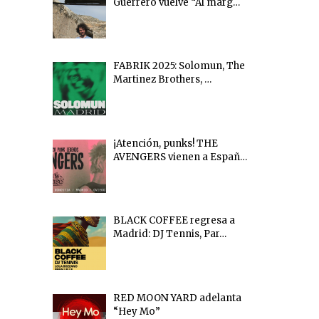
Guerrero vuelve “Al marg…
FABRIK 2025: Solomun, The
Martinez Brothers, …
¡Atención, punks! THE
AVENGERS vienen a Españ…
BLACK COFFEE regresa a
Madrid: DJ Tennis, Par…
RED MOON YARD adelanta
“Hey Mo”