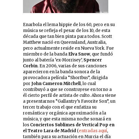
Enarbola el lema hippie de los 60, pero en su
música se refleja el pesar de los 10, de esta
década que tan bien pinta para todos. Scott
Matthew nació en Queensland, Australia,
pero actualmente reside en Nueva York. Fue
miembro de la banda
Elva Snow
, que fundó
junto al batería ‘ex-Morrisey’,
Spencer
Corbin
. En 2006, varias de sus canciones
aparecieron en la banda sonora de la
provocadora película “Shortbu
s
”, dirigida
por
John Cameron Mitchell
, lo cual
contribuyó a que se construyese en torno a
él cierto perfil de artista de culto. Ahora viene
a presentarnos “Gallantry’s Favorite Son”, un
tercer trabajo con el que enfatiza su
romántica y orgánica aproximación a la
música, y que esta misma noche sonará en
los
Conciertos Sublimes de Vertical Pop en
el Teatro Lara de Madrid
(
entradas aquí
,
también para su actuación en Murcia el día