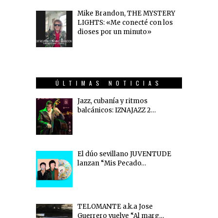
Mike Brandon, THE MYSTERY
LIGHTS: «Me conecté con los
dioses por un minuto»
ÚLTIMAS NOTICIAS
Jazz, cubanía y ritmos
balcánicos: IZNAJAZZ 2…
El dúo sevillano JUVENTUDE
lanzan “Mis Pecado…
TELOMANTE a.k.a Jose
Guerrero vuelve “Al marg…