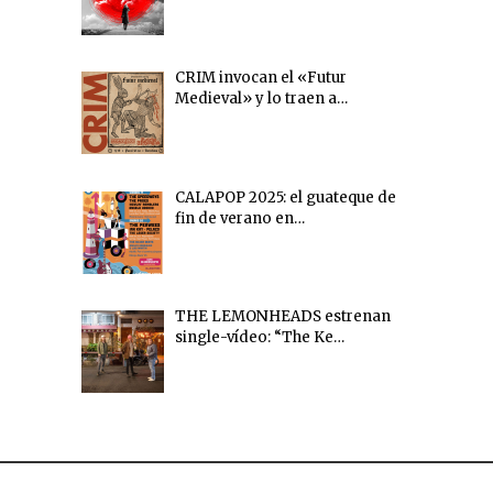
CRIM invocan el «Futur
Medieval» y lo traen a…
CALAPOP 2025: el guateque de
fin de verano en…
THE LEMONHEADS estrenan
single-vídeo: “The Ke…