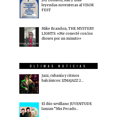
Joy Division, Ash y más
leyendas noventeras al VISOR
FEST
Mike Brandon, THE MYSTERY
LIGHTS: «Me conecté con los
dioses por un minuto»
ÚLTIMAS NOTICIAS
Jazz, cubanía y ritmos
balcánicos: IZNAJAZZ 2…
El dúo sevillano JUVENTUDE
lanzan “Mis Pecado…