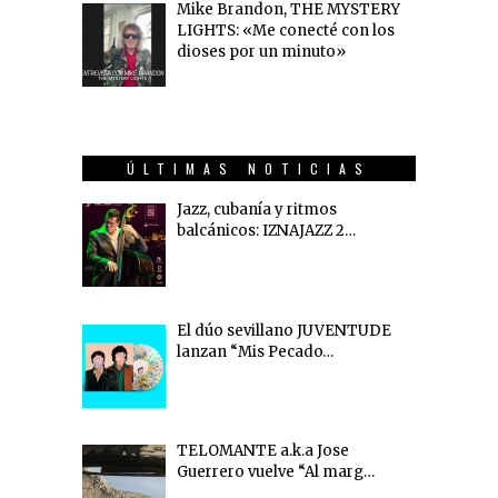
Mike Brandon, THE MYSTERY
LIGHTS: «Me conecté con los
dioses por un minuto»
ÚLTIMAS NOTICIAS
Jazz, cubanía y ritmos
balcánicos: IZNAJAZZ 2…
El dúo sevillano JUVENTUDE
lanzan “Mis Pecado…
TELOMANTE a.k.a Jose
Guerrero vuelve “Al marg…