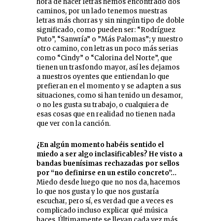
hora de hacer letras hemos encontrado dos
caminos, por un lado tenemos nuestras
letras más chorras y sin ningún tipo de doble
significado, como pueden ser: “Rodríguez
Puto”, “Sanwría” o ”Más Palomas”; y nuestro
otro camino, con letras un poco más serias
como “Cindy” o “Calorina del Norte”, que
tienen un trasfondo mayor, así les dejamos
a nuestros oyentes que entiendan lo que
prefieran en el momento y se adapten a sus
situaciones, como si han tenido un desamor,
o no les gusta su trabajo, o cualquiera de
esas cosas que en realidad no tienen nada
que ver con la canción.
¿En algún momento habéis sentido el
miedo a ser algo inclasificables? He visto a
bandas buenísimas rechazadas por sellos
por “no definirse en un estilo concreto”…
Miedo desde luego que no nos da, hacemos
lo que nos gusta y lo que nos gustaría
escuchar, pero sí, es verdad que a veces es
complicado incluso explicar qué música
haces. Últimamente se llevan cada vez más