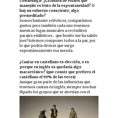
Cowabunga? ¿La fusión de estilos que
manejáis es fruto de la espontaneidad? O
hay un esfuerzo consciente, algo
premeditado?
Somos bastante eclécticos, compartimos
gustos pero también cada uno tenemos
nuestras fugas musicales a recónditos
parajes estilísticos… que bonito me ha salido
joer! Solemos componer todos a la par, por
lo que podría decirse que surge
espontáneamente esa mezcla.
¿Cantar en castellano es elección, o es
porque en inglés os quedaría algo
macarrónico? (que conste que prefiero el
castellano el 99% de las veces)
Aunque gran parte de las influencias que
tenemos cantan en inglés, siempre nos han
flipado los grupos que se atrevían con el