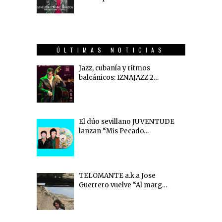
ÚLTIMAS NOTICIAS
Jazz, cubanía y ritmos
balcánicos: IZNAJAZZ 2…
El dúo sevillano JUVENTUDE
lanzan “Mis Pecado…
TELOMANTE a.k.a Jose
Guerrero vuelve “Al marg…