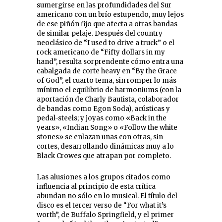
sumergirse en las profundidades del Sur
americano con un brío estupendo, muy lejos
de ese piñón fijo que afecta a otras bandas
de similar pelaje. Después del country
neoclásico de “I used to drive a truck” o el
rock americano de “Fifty dollars in my
hand”, resulta sorprendente cómo entra una
cabalgada de corte heavy en “By the Grace
of God”, el cuarto tema, sin romper lo más
mínimo el equilibrio de harmoniums (con la
aportación de Charly Bautista, colaborador
de bandas como Egon Soda), acústicas y
pedal-steels; y joyas como «Back in the
years», «Indian Song» o «Follow the white
stones» se enlazan unas con otras, sin
cortes, desarrollando dinámicas muy a lo
Black Crowes que atrapan por completo.
Las alusiones a los grupos citados como
influencia al principio de esta crítica
abundan no sólo en lo musical. El título del
disco es el tercer verso de “For what it’s
worth”, de Buffalo Springfield, y el primer