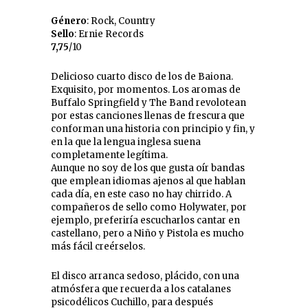
Género
: Rock, Country
Sello
: Ernie Records
7,75
/10
Delicioso cuarto disco de los de Baiona.
Exquisito, por momentos. Los aromas de
Buffalo Springfield y The Band revolotean
por estas canciones llenas de frescura que
conforman una historia con principio y fin, y
en la que la lengua inglesa suena
completamente legítima.
Aunque no soy de los que gusta oír bandas
que emplean idiomas ajenos al que hablan
cada día, en este caso no hay chirrido. A
compañeros de sello como Holywater, por
ejemplo, preferiría escucharlos cantar en
castellano, pero a Niño y Pistola es mucho
más fácil creérselos.
El disco arranca sedoso, plácido, con una
atmósfera que recuerda a los catalanes
psicodélicos Cuchillo, para después