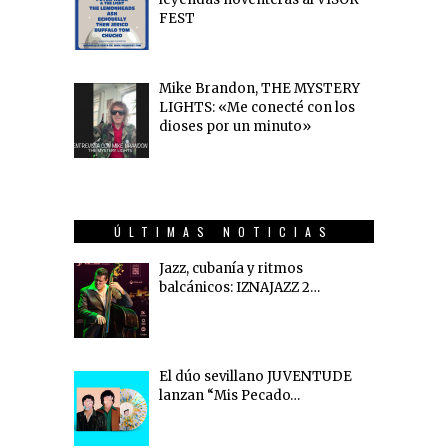
FEST
Mike Brandon, THE MYSTERY
LIGHTS: «Me conecté con los
dioses por un minuto»
ÚLTIMAS NOTICIAS
Jazz, cubanía y ritmos
balcánicos: IZNAJAZZ 2…
El dúo sevillano JUVENTUDE
lanzan “Mis Pecado…