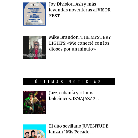
Joy Division, Ash y más
leyendas noventeras al VISOR
FEST
Mike Brandon, THE MYSTERY
LIGHTS: «Me conecté con los
dioses por un minuto»
ÚLTIMAS NOTICIAS
Jazz, cubanía y ritmos
balcánicos: IZNAJAZZ 2…
El dúo sevillano JUVENTUDE
lanzan “Mis Pecado…