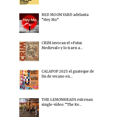
RED MOON YARD adelanta
“Hey Mo”
CRIM invocan el «Futur
Medieval» y lo traen a…
CALAPOP 2025: el guateque de
fin de verano en…
THE LEMONHEADS estrenan
single-vídeo: “The Ke…